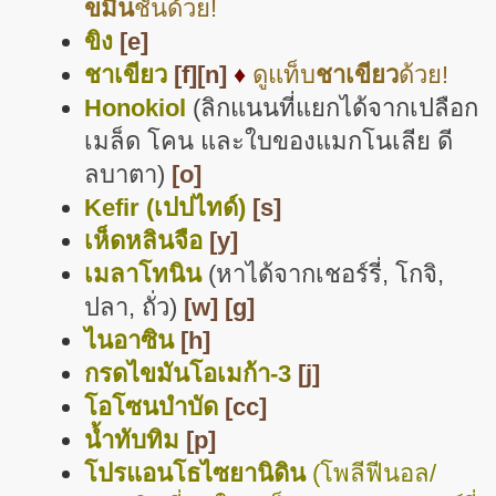
ขมิ้น
ชันด้วย!
ขิง
[e]
ชาเขียว
[f]
[n]
♦
ดูแท็บ
ชาเขียว
ด้วย!
Honokiol
(ลิกแนนที่แยกได้จากเปลือก
เมล็ด โคน และใบของแมกโนเลีย ดี
ลบาตา)
[o]
Kefir (เปปไทด์)
[s]
เห็ดหลินจือ
[y]
เมลาโทนิน
(หาได้จากเชอร์รี่, โกจิ,
ปลา, ถั่ว)
[w]
[g]
ไนอาซิน
[h]
กรดไขมันโอเมก้า-3
[j]
โอโซนบำบัด
[cc]
น้ำทับทิม
[p]
โปรแอนโธไซยานิดิน
(โพลีฟีนอล/