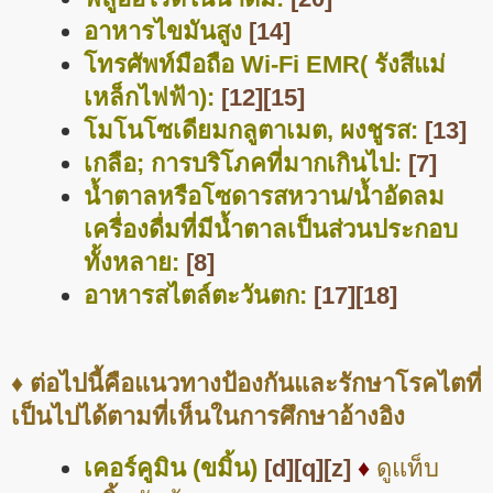
อาหารไขมันสูง
[14]
โทรศัพท์มือถือ Wi-Fi EMR( รังสีแม่
เหล็กไฟฟ้า):
[12]
[15]
โมโนโซเดียมกลูตาเมต, ผงชูรส:
[13]
เกลือ; การบริโภคที่มากเกินไป:
[7]
น้ำตาลหรือโซดารสหวาน/น้ำอัดลม
เครื่องดื่มที่มีน้ำตาลเป็นส่วนประกอบ
ทั้งหลาย:
[8]
อาหารสไตล์ตะวันตก:
[17]
[18]
♦ ต่อไปนี้คือแนวทางป้องกันและรักษาโรคไตที่
เป็นไปได้ตามที่เห็นในการศึกษาอ้างอิง
เคอร์คูมิน (ขมิ้น)
[d]
[q]
[z]
♦
ดูแท็บ