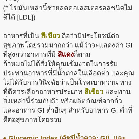
(* ไขมันเหล่านี้ช่วยลดคอเลสเตอรอลชนิดไม่
ดีได้ [LDL])
อาหารที่เป็น
สีเขียว
ถือว่ามีประโยชน์ต่อ
สุขภาพโดยรวมมากกว่า แม้ว่าจะแสดงค่า GI
ที่สูงกว่าอาหารที่มี
สีแดง
ก็ตาม
ถ้าหมอไม่ได้สั่งให้คุณเข้มงวดในการรับ
ประทานอาหารที่มีน้ำตาลในเลือดต่ำ และคุณ
ไม่ได้รับการวินิจฉัยว่าเป็นโรคเบาหวาน ทาง
ที่ดีควรเลือกอาหารประเภท
สีเขียว
และทาน
สิ่งเหล่านี้ร่วมกับถั่ว หรือผลิตภัณฑ์จากถั่ว
และอาหาร GI ต่ำอื่นๆ สำหรับอาหาร GI ต่ำที่
ดีต่อสุขภาพโดยรวม
♦ Glycemic Index (ดัชนีน้ำตาล; GI), และ