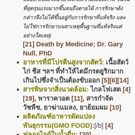
ที่สุดรุนแรงมากขึ้นจนถึงตายได้ การรักษาดัง
กล่าวจึงไม่ได้ขึ้นอยู่กับการรักษาที่แท้จริง และ
ไม่ใช่การรักษาบนสาเหตุพื้นฐานที่แท้จริงแต่
อย่างใดเลย)
[21] Death by Medicine; Dr. Gary
Null, PhD
อาหารที่มีโปรตีนสูงจากสัตว์:
เนื้อสัตว์
ไก่ ชีส ฯลฯ ที่ทำให้ไตมี
กรดยูริก
มาก
เกินไปซึ่งจำเป็นต้องขับออก
[5]
[6]
[14]
สารพิษจากสิ่งแวดล้อม:
ไกลโฟเสต
[4]
[19]
,
พาราควอต
[11]
, สารกำจัด
วัชพืช, ยาฆ่าแมลง,
ยาย้อมผม
[10]
ผลิตภัณฑ์อาหารดัดแปลง
พันธุกรรม(GMO FOOD):
[/b]
[4]
ฟลูออไรด์ในน้ำดื่ม:
[20]