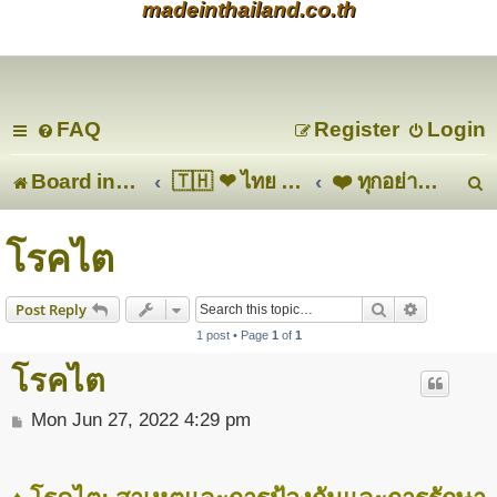
madeinthailand.co.th
FAQ
Register
Login
Board index
🇹🇭 ❤ ไทย ❤ 🇹🇭
❤️ ทุกอย่างเกี่ยวกับสุขภาพและการออกกำลังกาย❤️
e
โรคไต
a
Search
Advanced s
Post Reply
r
1 post • Page
1
of
1
c
โรคไต
P
Mon Jun 27, 2022 4:29 pm
o
s
t