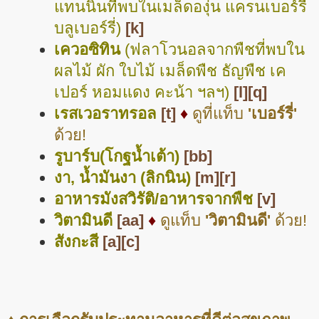
แทนนินที่พบในเมล็ดองุ่น แครนเบอร์รี่
บลูเบอร์รี่)
[k]
เควอซิทิน
(ฟลาโวนอลจากพืชที่พบใน
ผลไม้ ผัก ใบไม้ เมล็ดพืช ธัญพืช เค
เปอร์ หอมแดง คะน้า ฯลฯ)
[l]
[q]
เรสเวอราทรอล
[t]
♦
ดูที่แท็บ
'เบอร์รี่'
ด้วย!
รูบาร์บ(โกฐน้ำเต้า)
[bb]
งา, น้ำมันงา (ลิกนิน)
[m]
[r]
อาหารมังสวิรัติ/อาหารจากพืช
[v]
วิตามินดี
[aa]
♦
ดูแท็บ
'วิตามินดี'
ด้วย!
สังกะสี
[a]
[c]