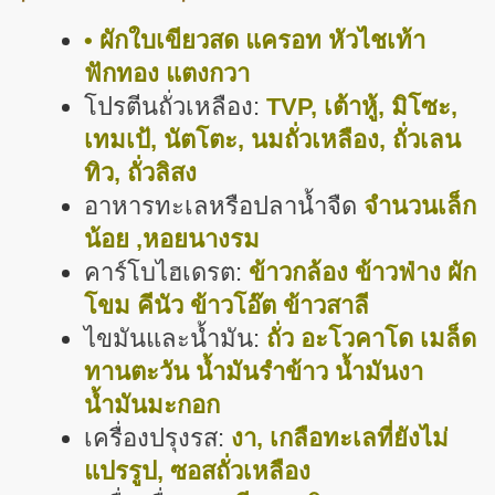
• ผักใบเขียวสด แครอท หัวไชเท้า
ฟักทอง แตงกวา
โปรตีนถั่วเหลือง:
TVP, เต้าหู้, มิโซะ,
เทมเป้, นัตโตะ, นมถั่วเหลือง, ถั่วเลน
ทิว, ถั่วลิสง
อาหารทะเลหรือปลาน้ำจืด
จำนวนเล็ก
น้อย ,หอยนางรม
คาร์โบไฮเดรต:
ข้าวกล้อง ข้าวฟ่าง ผัก
โขม คีนัว ข้าวโอ๊ต ข้าวสาลี
ไขมันและน้ำมัน:
ถั่ว อะโวคาโด เมล็ด
ทานตะวัน น้ำมันรำข้าว น้ำมันงา
น้ำมันมะกอก
เครื่องปรุงรส:
งา, เกลือทะเลที่ยังไม่
แปรรูป, ซอสถั่วเหลือง