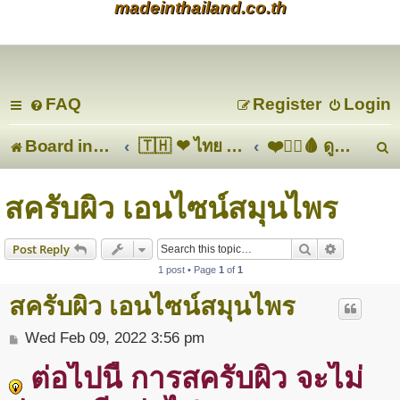
madeinthailand.co.th
FAQ
Register
Login
Board index
🇹🇭 ❤ ไทย ❤ 🇹🇭
❤️🏋️‍♀️🩸 ดูแลสุขภาพ ความงาม ด้วยสารสกัดจากธรรมชาติ 🧘🏃
e
สครับผิว เอนไซน์สมุนไพร
a
Search
Advanced s
Post Reply
r
1 post • Page
1
of
1
c
สครับผิว เอนไซน์สมุนไพร
P
Wed Feb 09, 2022 3:56 pm
o
ต่อไปนี้ การสครับผิว จะไม่
s
t