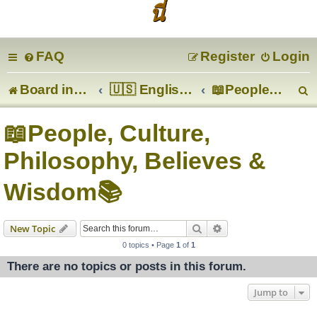
นี่
FAQ
Register
Login
Board index
🇺🇸 English 🇬🇧
📖People, Culture, Philosophy, Believes & Wisdom📚
e
📖People, Culture,
a
Philosophy, Believes &
r
Wisdom📚
c
Search
Advanced search
New Topic
0 topics • Page
1
of
1
There are no topics or posts in this forum.
Jump to