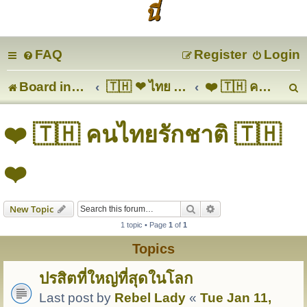
นี่
FAQ
Register
Login
Board index
🇹🇭 ❤ ไทย ❤ 🇹🇭
❤️ 🇹🇭 คนไทยรักชาติ 🇹🇭 ❤️
e
❤️ 🇹🇭 คนไทยรักชาติ 🇹🇭
a
❤️
r
c
Search
Advanced search
New Topic
1 topic • Page
1
of
1
Topics
ปรสิตที่ใหญ่ที่สุดในโลก
Last post by
Rebel Lady
«
Tue Jan 11,