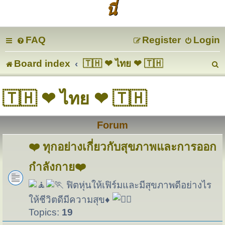
นี่
FAQ
Register
Login
Board index
🇹🇭 ❤ ไทย ❤ 🇹🇭
e
🇹🇭 ❤ ไทย ❤ 🇹🇭
a
Forum
r
c
❤️ ทุกอย่างเกี่ยวกับสุขภาพและการออก
กำลังกาย❤️
ฟิตหุ่นให้เฟิร์มและมีสุขภาพดีอย่างไร
ให้ชีวิตดีมีความสุข♦
Topics:
19