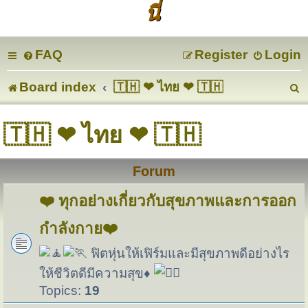
นี่
FAQ
Register
Login
Board index
🇹🇭 ❤ ไทย ❤ 🇹🇭
e
🇹🇭 ❤ ไทย ❤ 🇹🇭
a
Forum
r
c
❤️ ทุกอย่างเกี่ยวกับสุขภาพและการออก
กำลังกาย❤️
ฟิตหุ่นให้เฟิร์มและมีสุขภาพดีอย่างไร
ให้ชีวิตดีมีความสุข♦
Topics:
19