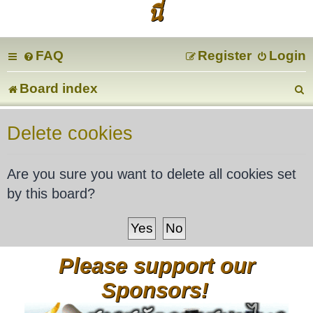
นี่
FAQ
Register
Login
Board index
e
Delete cookies
a
Are you sure you want to delete all cookies set
r
by this board?
c
Please support our
Sponsors!