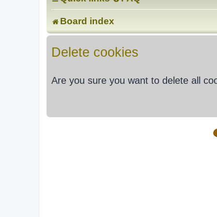
Board index
Delete cookies
Are you sure you want to delete all co