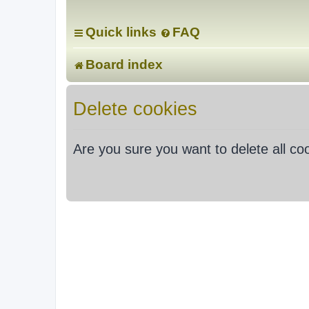
Quick links
FAQ
Board index
Delete cookies
Are you sure you want to delete all co