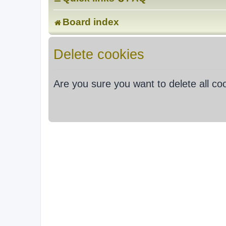
Board index
Delete cookies
Are you sure you want to delete all co