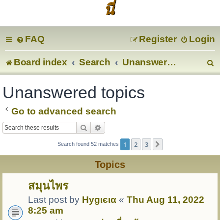
นี่
FAQ
Register
Login
Board index
Search
Unanswered topics
e
Unanswered topics
a
Go to advanced search
r
Search
Advanced search
c
1
2
3
Next
Search found 52 matches
Topics
สมุนไพร
Last post by
Hуgιєια
«
Thu Aug 11, 2022
8:25 am