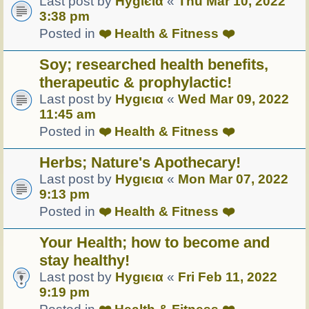
Last post by
Hуgιєια
«
Thu Mar 10, 2022
3:38 pm
Posted in
❤️ Health & Fitness ❤️
Soy; researched health benefits,
therapeutic & prophylactic!
Last post by
Hуgιєια
«
Wed Mar 09, 2022
11:45 am
Posted in
❤️ Health & Fitness ❤️
Herbs; Nature's Apothecary!
Last post by
Hуgιєια
«
Mon Mar 07, 2022
9:13 pm
Posted in
❤️ Health & Fitness ❤️
Your Health; how to become and
stay healthy!
Last post by
Hуgιєια
«
Fri Feb 11, 2022
9:19 pm