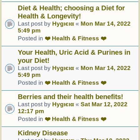
Diet & Health; choosing a Diet for
Health & Longevity!
Last post by
Hуgιєια
«
Mon Mar 14, 2022
5:49 pm
Posted in
❤️ Health & Fitness ❤️
Your Health, Uric Acid & Purines in
your Diet!
Last post by
Hуgιєια
«
Mon Mar 14, 2022
5:49 pm
Posted in
❤️ Health & Fitness ❤️
Berries and their health benefits!
Last post by
Hуgιєια
«
Sat Mar 12, 2022
12:17 pm
Posted in
❤️ Health & Fitness ❤️
Kidney Disease