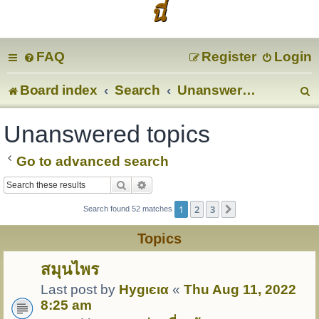
นี่
FAQ
Register
Login
Board index
Search
Unanswered topics
e
Unanswered topics
a
Go to advanced search
r
Search
Advanced search
c
1
2
3
Next
Search found 52 matches
Topics
สมุนไพร
Last post by
Hуgιєια
«
Thu Aug 11, 2022
8:25 am