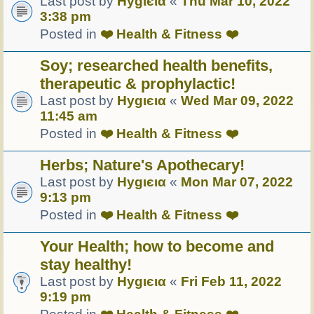
Last post by
Hуgιєια
«
Thu Mar 10, 2022
3:38 pm
Posted in
❤️ Health & Fitness ❤️
Soy; researched health benefits,
therapeutic & prophylactic!
Last post by
Hуgιєια
«
Wed Mar 09, 2022
11:45 am
Posted in
❤️ Health & Fitness ❤️
Herbs; Nature's Apothecary!
Last post by
Hуgιєια
«
Mon Mar 07, 2022
9:13 pm
Posted in
❤️ Health & Fitness ❤️
Your Health; how to become and
stay healthy!
Last post by
Hуgιєια
«
Fri Feb 11, 2022
9:19 pm