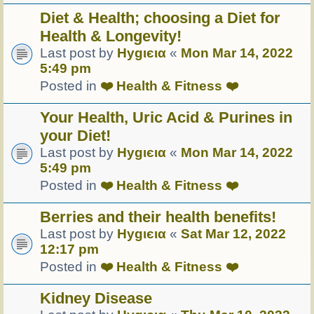
Diet & Health; choosing a Diet for
Health & Longevity!
Last post by
Hуgιєια
«
Mon Mar 14, 2022
5:49 pm
Posted in
❤️ Health & Fitness ❤️
Your Health, Uric Acid & Purines in
your Diet!
Last post by
Hуgιєια
«
Mon Mar 14, 2022
5:49 pm
Posted in
❤️ Health & Fitness ❤️
Berries and their health benefits!
Last post by
Hуgιєια
«
Sat Mar 12, 2022
12:17 pm
Posted in
❤️ Health & Fitness ❤️
Kidney Disease