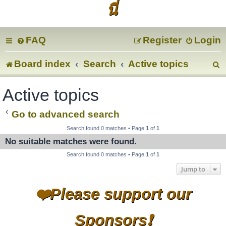
นี่
FAQ
Register
Login
Board index
Search
Active topics
e
Active topics
a
Go to advanced search
r
Search found 0 matches • Page
1
of
1
No suitable matches were found.
c
Search found 0 matches • Page
1
of
1
Jump to
❤️Please support our
Sponsors❗