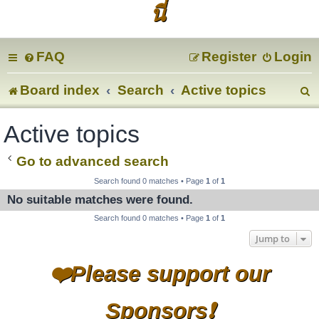
นี่
FAQ
Register
Login
Board index
Search
Active topics
e
Active topics
a
Go to advanced search
r
Search found 0 matches • Page
1
of
1
No suitable matches were found.
c
Search found 0 matches • Page
1
of
1
Jump to
❤️Please support our
Sponsors❗