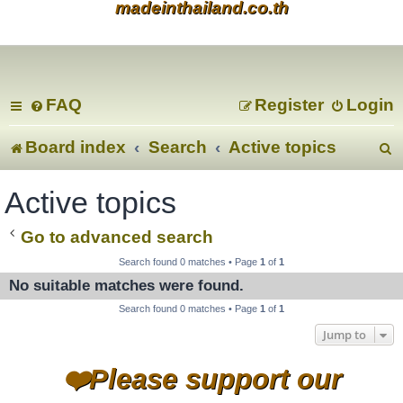
madeinthailand.co.th
FAQ
Register
Login
Board index
Search
Active topics
e
Active topics
a
Go to advanced search
r
Search found 0 matches • Page
1
of
1
No suitable matches were found.
c
Search found 0 matches • Page
1
of
1
Jump to
❤️Please support our