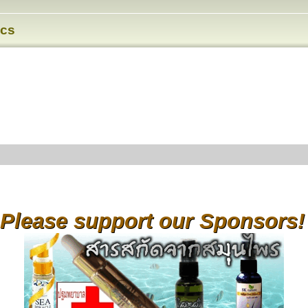
ics
Please support our Sponsors!