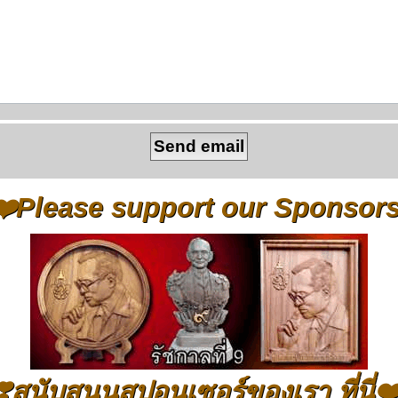
❤️Please support our Sponsors
❣️สนับสนุนสปอนเซอร์ของเรา ที่นี่❤