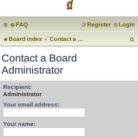
นี่
FAQ
Register
Login
Board index
Contact a Board Administrator
e
Contact a Board
a
Administrator
r
Recipient:
c
Administrator
Your email address:
Your name: