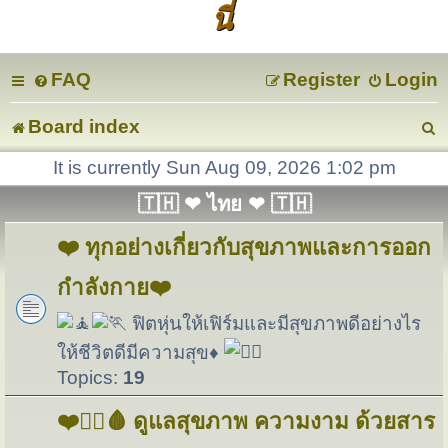
นี่
FAQ
Register
Login
Board index
e
It is currently Sun Aug 09, 2026 1:02 pm
🇹🇭 ❤ ไทย ❤ 🇹🇭
a
❤️ ทุกอย่างเกี่ยวกับสุขภาพและการออก
r
กำลังกาย❤️
c
ฟิตหุ่นให้เฟิร์มและมีสุขภาพดีอย่างไร
ให้ชีวิตดีมีความสุข♦
Topics:
19
❤️🏋️‍♀️🩸 ดูแลสุขภาพ ความงาม ด้วยสาร