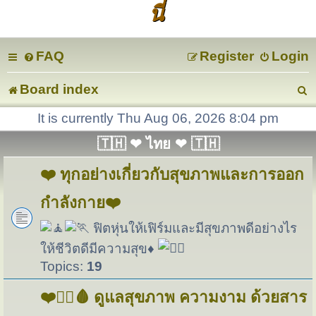
นี่
FAQ
Register
Login
Board index
e
It is currently Thu Aug 06, 2026 8:04 pm
🇹🇭 ❤ ไทย ❤ 🇹🇭
a
❤️ ทุกอย่างเกี่ยวกับสุขภาพและการออก
r
กำลังกาย❤️
c
ฟิตหุ่นให้เฟิร์มและมีสุขภาพดีอย่างไร
ให้ชีวิตดีมีความสุข♦
Topics:
19
❤️🏋️‍♀️🩸 ดูแลสุขภาพ ความงาม ด้วยสาร